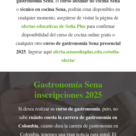
gastronomía Sena
curso auxiliar de cocina Sena
, el
écnico en cocina Sena,
o t
podrán estar disponibles en
cualquier momento, asegúrese de visitar la página de
ofertas educativas de Sofia Plus
para confirmar
disponibilidad del curso de cocina online gratis o
curso de gastronomía Sena presencial
cualquier otro
2025
oferta.senasofiaplus.edu.co/sofia-
. Ingrese aquí
oferta/
Gastronomía Sena
inscripciones 2025
curso de gastronomía
Si desea realizar su
, pero, no
cuánto
cuesta la carrera de gastronomía en
sabe
Colombia
, cuánto dura la carrera de gastronomía en
Colombia, tenemos una gran noticia para usted. El