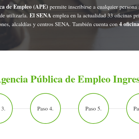
ica de Empleo (APE)
permite inscribirse a cualquier persona
El SENA
e utilizarla.
emplea en la actualidad 33 oficinas pri
4 ofici
ones, alcaldías y centros SENA. También cuenta con
gencia Pública de Empleo Ingre
 3.
Paso 4.
Paso 5.
Pa