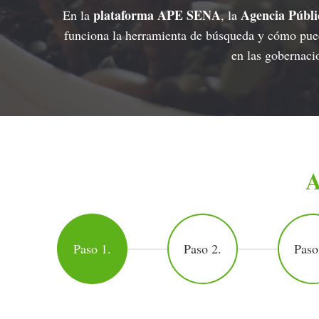
plataforma APE SENA
Agencia Públ
En la
, la
funciona la herramienta de búsqueda y cómo pued
en las gobernaci
A
Paso 1.
Paso 2.
Paso