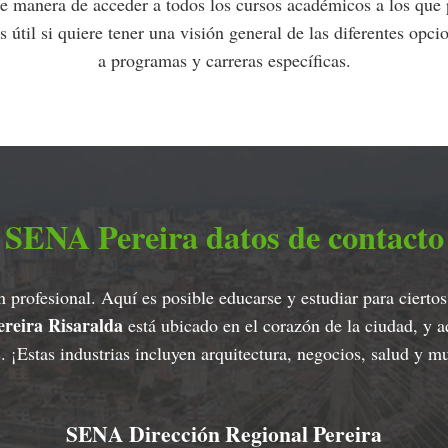
e manera de acceder a todos los cursos académicos a los que p
es útil si quiere tener una visión general de las diferentes op
a programas y carreras específicas.
SENA Pereira datos de contacto
 profesional. Aquí es posible educarse y estudiar para ciert
reira Risaralda
está ubicado en el corazón de la ciudad, y 
s. ¡Estas industrias incluyen arquitectura, negocios, salud y 
SENA Dirección Regional Pereira