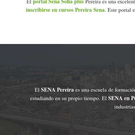
portal Sena Sofia plus
El
Pereira es una excelent
inscribirse en cursos Pereira Sena
. Este portal 
SENA Pereira
El
es una escuela de formación
SENA en Pe
estudiando en su propio tiempo. El
industria